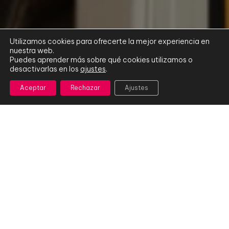
Utilizamos cookies para ofrecerte la mejor experiencia en
nuestra web.
Puedes aprender más sobre qué cookies utilizamos o
desactivarlas en los
ajustes
.
Aceptar
Rechazar
Ajustes
¿QUE ÉS E2E HUB?
Bienvenido a E2E Hub, nuestra
preincubadora
de proyectos
dedicada a impulsar y conectar
a jóvenes emprendedores con el ecosistema
empresarial. En E2E Hub, nos enfocamos en