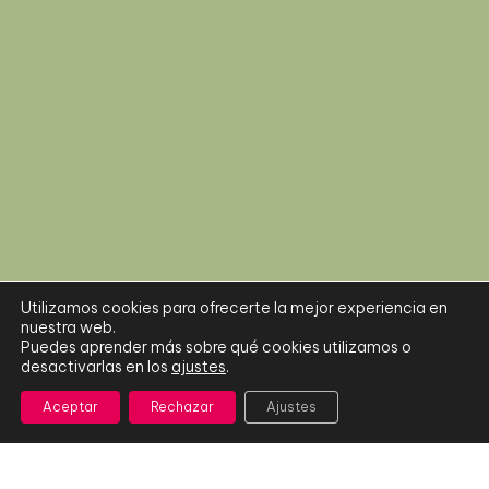
MAPA WEB
Quiénes somos
E2E Talks
E2E League
Utilizamos cookies para ofrecerte la mejor experiencia en
E2E Camp
nuestra web.
Puedes aprender más sobre qué cookies utilizamos o
E2E CAS Project
desactivarlas en los
ajustes
.
E2E Hub
Aceptar
Rechazar
Ajustes
TEXTOS LEGALES